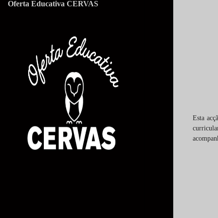
Oferta Educativa CERVAS
Esta acç
curricul
acompanh