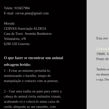
Telém: 919457984
E-mail: cervas.pnse@gmail.com
Morada:
CERVAS/Associação ALDEIA
Casa da Torre. Avenida Bombeiros
Esta ave
Voluntários, nº8
6290-520 Gouveia
Libertaç
19h00, U
O que fazer se encontrar um animal
Ponto de 
selvagem ferido:
Também est
1 - Evitar ao máximo perturbá-lo,
em aliment
minimizando o barulho, tempo de
e caça. De
manipulação e contacto com as pessoas;
2 - Usar uma toalha ou pano para cobrir a
cabeça do animal (evita estímulos visuais,
acalmando-o) e colocá-lo numa caixa de
cartão adequada ao seu tamanho, com