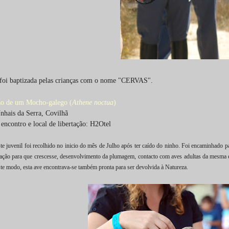
 foi baptizada pelas crianças com o nome "CERVAS".
ão de um Mocho-galego (
Athene noctua
)
nhais da Serra, Covilhã
encontro e local de libertação: H2Otel
e juvenil foi recolhido no inicio do mês de Julho após ter caído do ninho. Foi encaminhado
ação para que crescesse, desenvolvimento da plumagem, contacto com aves adultas da mesma 
ste modo, esta ave encontrava-se também pronta para ser devolvida à Natureza.