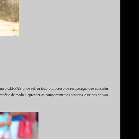
 para o CERVAS onde sofreu todo o processo de recuperação que consistiu
espécie de modo a aprender os comportamentos próprios e treinos de voo