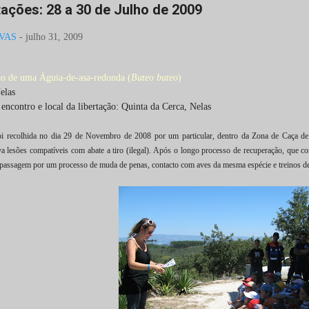
tações: 28 a 30 de Julho de 2009
VAS
-
julho 31, 2009
ão de uma Águia-de-asa-redonda (
Buteo buteo
)
elas
encontro e local da libertação: Quinta da Cerca, Nelas
foi recolhida no dia 29 de Novembro de 2008 por um particular, dentro da Zona de Caça
a lesões compatíveis com abate a tiro (ilegal). Após o longo processo de recuperação, que co
passagem por um processo de muda de penas, contacto com aves da mesma espécie e treinos de v