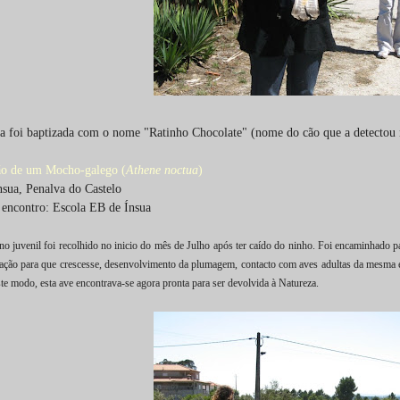
ia foi baptizada com o nome "Ratinho Chocolate" (nome do cão que a detectou n
ão de um Mocho-galego (
Athene noctua
)
nsua, Penalva do Castelo
 encontro: Escola EB de Ínsua
no juvenil foi recolhido no inicio do mês de Julho após ter caído do ninho. Foi encaminhado
ação para que crescesse, desenvolvimento da plumagem, contacto com aves adultas da mesma 
te modo, esta ave encontrava-se agora pronta para ser devolvida à Natureza.