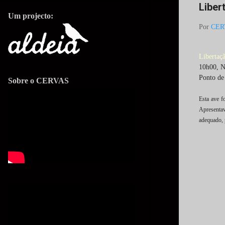
Liber
Um projecto:
Por
CER
Libertaç
10h00, N
Ponto de 
Sobre o CERVAS
Esta ave 
Apresentav
adequado, 