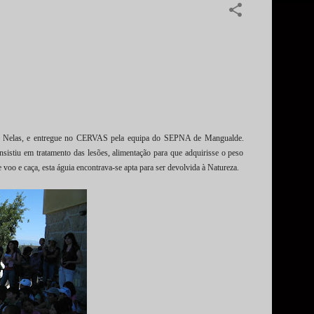
 de Nelas, e entregue no CERVAS pela equipa do SEPNA de Mangualde.
nsistiu em tratamento das lesões, alimentação para que adquirisse o peso
oo e caça, esta águia encontrava-se apta para ser devolvida à Natureza.