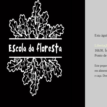
Esta águ
Libertaç
16h30, Í
Ponto de
Este peque
em aliment
e caça. Des